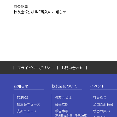
前の記事
校友会 公式LINE導入のお知らせ
プライバシーポリシー
お問い合わせ
お知らせ
校友会について
イベント
TOPICS
校友会とは
社員総会
校友会ニュース
会長挨拶
全国支部長会
支部ニュース
報告事項
新春の集い
(事業報告/計画、予算/決算)