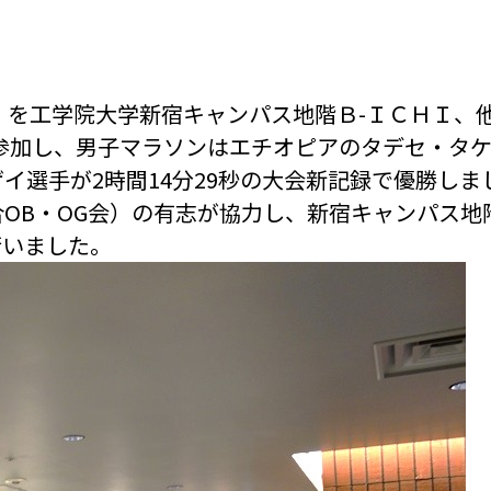
）』を工学院大学新宿キャンパス地階Ｂ-ＩＣＨＩ、
ーが参加し、男子マラソンはエチオピアのタデセ・タ
イ選手が2時間14分29秒の大会新記録で優勝しま
OB・OG会）の有志が
協力し、新宿キャンパス地
行いました。